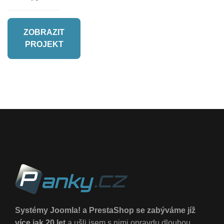
ZOBRAZIT
PROJEKT
Systémy Joomla! a PrestaShop se zabýváme jíž
více jak 20 let
a ušli jsem s nimi opravdu dlouhou