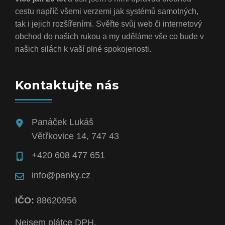
cestu napříč všemi verzemi jak systémů samotných,
tak i jejich rozšířeními. Svěřte svůj web či internetový
obchod do našich rukou a my uděláme vše co bude v
našich silách k vaší plné spokojenosti.
Kontaktujte nás
Panáček Lukáš
Větřkovice 14, 747 43
+420 608 477 651
info@panky.cz
IČO:
88620956
Nejsem plátce DPH.