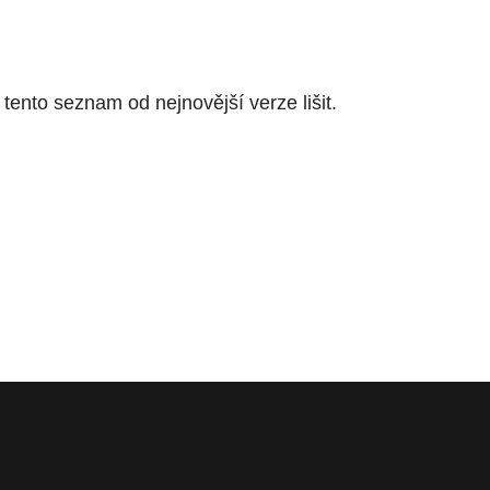
 tento seznam od nejnovější verze lišit.
ENÍ JOOMLA!