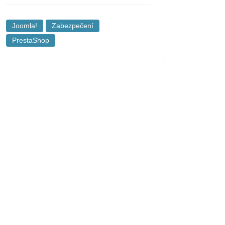
Joomla!
Zabezpečení
PrestaShop