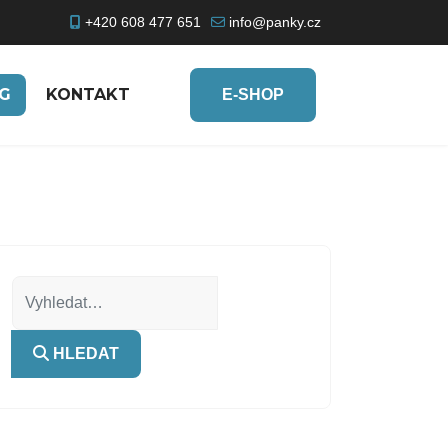
+420 608 477 651
info@panky.cz
G
KONTAKT
E-SHOP
Hledat
HLEDAT