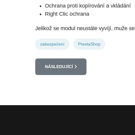
Ochrana proti kopírování a vkládání
Right Clic ochrana
Jelikož se modul neustále vyvíjí, muže se
zabezpečení
PrestaShop
DALŠÍ ČLÁNEK: ADMINTOOLS - ZABEZPEČ
NÁSLEDUJÍCÍ