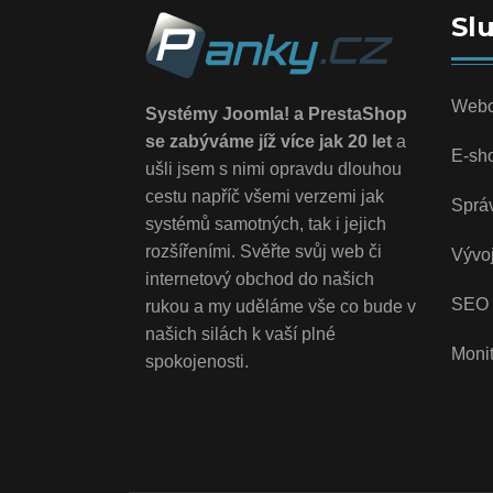
Sl
Webo
Systémy Joomla! a PrestaShop
se zabýváme jíž více jak 20 let
a
E-sh
ušli jsem s nimi opravdu dlouhou
cestu napříč všemi verzemi jak
Sprá
systémů samotných, tak i jejich
rozšířeními. Svěřte svůj web či
Vývoj
internetový obchod do našich
SEO 
rukou a my uděláme vše co bude v
našich silách k vaší plné
Monit
spokojenosti.